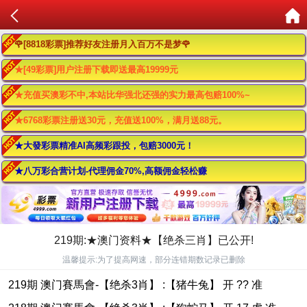
🌹[8818彩票]推荐好友注册月入百万不是梦🌹
★[49彩票]用户注册下载即送最高19999元
★充值买澳彩不中,本站比华强北还强的实力最高包赔100%~
★6768彩票注册送30元，充值送100%，满月送88元。
★大發彩票精准AI高频彩跟投，包赔3000元！
★八万彩合营计划-代理佣金70%,高额佣金轻松赚
219期:★澳门资料★【绝杀三肖】已公开!
温馨提示:为了提高网速，部分连错期数记录已删除
219期 澳门賽馬會-【绝杀3肖】 :【猪牛兔】 开 ?? 准