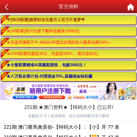
官方供料
🌹[8818彩票]推荐好友注册月入百万不是梦🌹
★[49彩票]用户注册下载即送最高19999元
★充值买澳彩不中,本站比华强北还强的实力最高包赔100%~
★6768彩票注册送30元，充值送100%，满月送88元。
★大發彩票精准AI高频彩跟投，包赔3000元！
★八万彩合营计划-代理佣金70%,高额佣金轻松赚
221期:★澳门资料★【特码大小】已公开!
温馨提示:为了提高网速，部分连错期数记录已删除
221期 澳门賽馬會原创-【特码大小】 : 【小】开 ?? 准