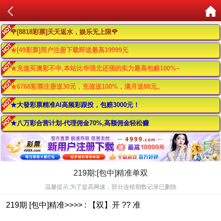
🌹[8818彩票]天天返水，娱乐无上限🌹
★[49彩票]用户注册下载即送最高19999元
★充值买澳彩不中,本站比华强北还强的实力最高包赔100%~
★6768彩票注册送30元，充值送100%，满月送88元。
★大發彩票精准AI高频彩跟投，包赔3000元！
★八万彩合营计划-代理佣金70%,高额佣金轻松赚
219期:[包中]精准单双
温馨提示:为了提高网速，部分连错期数记录已删除
219期 [包中]精准>>>> : 【双】开 ?? 准