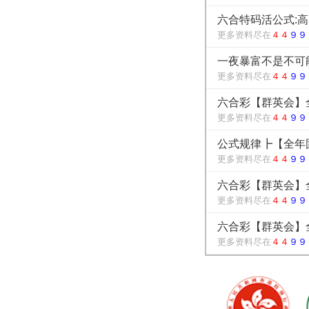
六合特码活公式:高
更多资料尽在
４４
９９
一夜暴富不是不可
更多资料尽在
４４
９９
六合彩【群英会】
更多资料尽在
４４
９９
公式规律┣【全年
更多资料尽在
４４
９９
六合彩【群英会】
更多资料尽在
４４
９９
六合彩【群英会】
更多资料尽在
４４
９９