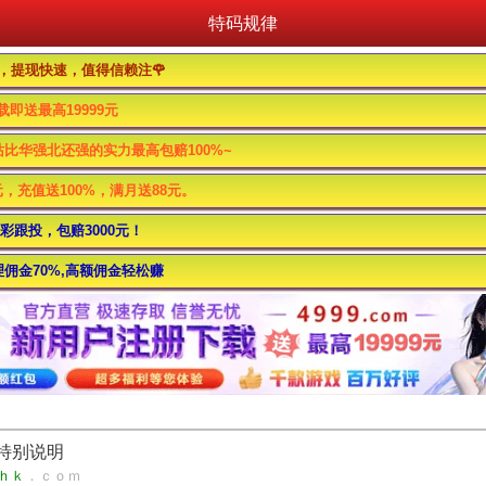
特码规律
秒到，提现快速，值得信赖注🌹
载即送最高19999元
站比华强北还强的实力最高包赔100%~
元，充值送100%，满月送88元。
彩跟投，包赔3000元！
佣金70%,高额佣金轻松赚
律
特别说明
ｈｋ
．ｃｏｍ