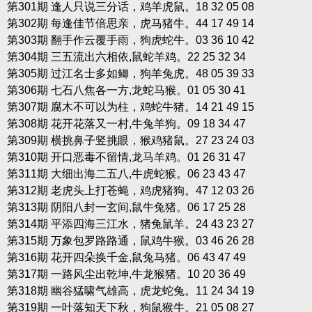
第301期 逢人只说三分话，鸡羊虎鼠。18 32 05 08
第302期 每逢佳节倍思亲，虎马猪牛。44 17 49 14
第303期 翻手作云覆手雨，狗虎蛇牛。03 36 10 42
第304期 三五流出六相依,鼠蛇羊鸡。22 25 32 34
第305期 过江名士多如鲫，狗羊兔虎。48 05 39 33
第306期 七石八焦各一方,龙蛇马猴。01 05 30 41
第307期 腐木不可以为柱，鸡蛇牛猪。14 21 49 15
第308期 花开花落又一村,牛兔羊狗。09 18 34 47
第309期 横挑鼻子竖挑眼，猴鸡猪鼠。27 23 24 03
第310期 开口恶毒不留情,龙马羊鸡。01 26 31 47
第311期 大细出海二五八,牛虎蛇猴。06 23 43 47
第312期 老虎头上打苍蝇，鸡虎猪狗。47 12 03 26
第313期 阴阳八封一玄间,鼠牛兔猪。06 17 25 28
第314期 平添四海三江水，猪兔鼠羊。24 43 23 27
第315期 万象包罗路路通，鼠鸡牛猴。03 46 26 28
第316期 花开四朵换千金,鼠兔马猪。06 43 47 49
第317期 一路风尘出乾坤,牛龙猴猪。10 20 36 49
第318期 幽谷猛啸气雄高，虎龙蛇兔。11 24 34 19
第319期 一叶落知天下秋，狗鼠猴牛。21 05 08 27