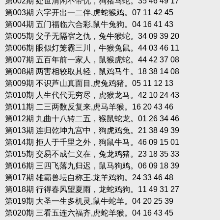
第002期 处世清闲不带忧，狗猪马蛇。35 46 49 17
第003期 六字开出一二伴,虎蛇猴鸡。07 11 42 45
第004期 五门福临六合彩,鼠牛兔狗。04 16 41 43
第005期 父子无隔宿之仇，兔牛猴蛇。34 09 39 20
第006期 眼似灯笼霸三川，牛猴兔鼠。44 03 46 11
第007期 五百年前一家人，鼠猴虎蛇。44 42 37 08
第008期 两害相较取其轻，鼠鸡马牛。18 38 14 08
第009期 不识芦山真面目,虎兔鸡猪。05 11 12 13
第010期 人生代代无穷尽，虎猴龙马。42 10 24 43
第011期 二三两数反复来,虎马羊猴。16 20 43 46
第012期 九曲十八转二五，猴鼠蛇龙。01 26 34 46
第013期 连归乾坤九宫中，狗虎鸡兔。21 38 49 39
第014期 拒人于千里之外，狗鼠牛马。46 09 15 01
第015期 交易不成仁义在，兔龙鸡猪。23 18 35 33
第016期 三四飞落九归迟，鼠马狗鸡。06 09 18 39
第017期 雄霸兽坛自称王,龙羊鸡狗。24 33 46 48
第018期 行得春风望夏雨，龙蛇鸡狗。11 49 31 27
第019期 大圣一生多机灵,鼠牛蛇羊。04 20 25 39
第020期 三看五连六福齐,虎蛇羊猴。04 16 43 45