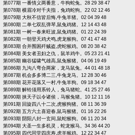
第077期 一番情义两番意，牛狗蛇兔。28 29 38 47
第078期 横眉冷对千夫指，兔鸡蛇狗。22 02 12 46
第079期 大秋不信皆后悔,牛兔羊猪。02 04 39 48
第080期 二单七双乱弹琴,鼠兔鸡猪。12 14 43 48
第081期 一树一春来旺波,鼠兔鸡猪。01 22 24 39
第082期 一朝登天鸡犬鸣,虎龙猴狗。07 41 47 48
第083期 合并围困歼贼盗,虎蛇猴鸡。08 20 38 42
第084期 美女者丑妇之仇，鼠羊鸡牛。05 23 21 41
第085期 幽谷猛啸气雄高,鼠兔猴猪。04 06 19 49
第086期 九沟八弯合两家，龙马鼠兔。44 01 48 18
第087期 机会多多博二三,牛兔龙马。12 28 30 46
第088期 花开花落又一村,牛兔羊狗。09 18 34 47
第089期 解铃须用系铃人，兔马猪蛇。41 25 27 46
第090期 挟天子以令诸侯，马猴兔猪。10 12 11 16
第091期 回旋四八十二次,虎猴狗猪。08 11 36 39
第092期 五方六土喜迎春,鼠马猴猪。01 16 22 26
第093期 阴阳八封一玄间,鼠蛇猴狗。06 11 20 34
第094期 大圣一生多机灵，蛇龙猴马。34 36 44 20
第095期 四代同堂四庆寿,虎羊猴鸡。12 22 34 47