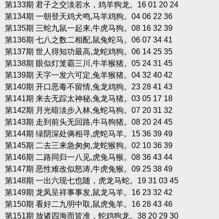
第133期 君子之交淡若水，鸡羊狗龙。16 01 20 24
第134期 一朝登天鸡犬鸣,马羊鸡狗。04 06 22 36
第135期 三蛇九鼠一起来,牛虎马狗。08 16 32 39
第136期 七八之数二相配,鼠兔蛇马。06 07 34 41
第137期 世人得知功最高,龙蛇鸡狗。06 14 25 35
第138期 眼似灯笼霸三川,牛羊猴猪。05 24 31 45
第139期 天字一发六可定,兔羊猴猪。04 32 40 42
第140期 开口恶毒不留情,兔龙鸡狗。23 28 41 43
第141期 来去无踪太神秘,兔龙马猪。03 05 17 18
第142期 月光暗淡步入林,兔蛇马狗。07 20 31 32
第143期 走到前头无回路,牛马狗猪。08 20 24 45
第144期 绿阴深处俩相寻,虎蛇马羊。15 36 39 49
第145期 二去三来急匆匆,龙蛇猴狗。02 10 36 39
第146期 二路同归一八见,虎兔马猴。08 36 43 44
第147期 恶性难改似怒涛,牛虎兔猴。09 25 38 49
第148期 一出六现七也随，虎龙马蛇。19 31 03 45
第149期 龙凤呈祥事事发,鼠龙马羊。16 23 32 42
第150期 看好二九明中取,鼠虎兔羊。16 28 43 46
第151期 放诸四海而皆准，蛇鸡狗龙。38 20 29 30