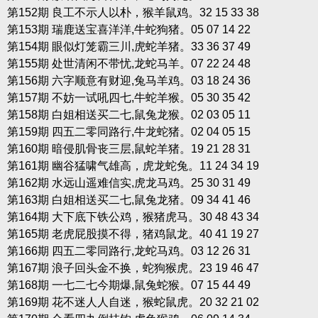
第152期 良工不示人以朴，猴羊鼠鸡。32 15 33 38
第153期 瑞鹿送宝喜洋洋,牛蛇狗猪。05 07 14 22
第154期 眼似灯笼霸三川,虎蛇羊猪。33 36 37 49
第155期 处世清闲不带忧,龙蛇马羊。07 22 24 48
第156期 六字顺意有财迎,兔马羊鸡。03 18 24 36
第157期 不妨一试吼四七,牛蛇羊猴。05 30 35 42
第158期 白姐相送买二七,鼠兔龙猴。02 03 05 11
第159期 四五二零同路行,牛龙蛇猪。02 04 05 15
第160期 暗侵肌骨丧三层,鼠蛇羊猪。19 21 28 31
第161期 幽谷猛啸气雄高，虎龙蛇兔。11 24 34 19
第162期 水远山遥难信实,虎龙马鸡。25 30 31 49
第163期 白姐相送买二七,鼠兔龙猪。09 34 41 46
第164期 大下底下铁公鸡，猴猪虎马。30 48 43 34
第165期 老虎屁股摸不得，猪鸡鼠龙。40 41 19 27
第166期 四五二零同路行,龙蛇马鸡。03 12 26 31
第167期 浪子回头金不换，蛇狗猴虎。23 19 46 47
第168期 一七二七今期爆,鼠兔蛇猴。07 15 44 49
第169期 花不迷人人自迷，猴蛇鼠虎。20 32 21 02