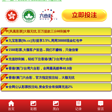
🌹[凤凰彩票]大额无忧,百万提款三分钟到账🌹
★九宝彩票(9b.cc)充/提享3.5%,周周38888现金红包🌹
★1588彩票,大额客户首选→我们不赚钱，只做信誉
★充值秒到账，轻松下注香港/澳门/台湾六合彩
★香港/澳门/台湾六合彩，全网最高赔率48.8倍
★香港/澳门六合彩，官方指定投注站，大额无忧
★全网公认彩票投注站,资金安全有保障充送2%
首页
彩图
黑白
记录
留言