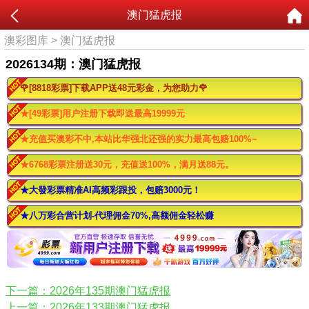
澳门猛虎报
澳彩图库
>
澳门猛虎报
2026134期：澳门猛虎报
🌹[8818彩票]下载APP送48元彩金，为您助力🌹
★[49彩票]用户注册下载即送最高19999元
★充值买澳彩不中,本站比华强北还强的实力最高包赔100%~
★6768彩票注册送30元，充值送100%，满月送88元。
★大發彩票精准AI高频彩跟投，包赔3000元！
★八万彩合营计划-代理佣金70%,高额佣金轻松赚
下一篇：2026年135期澳门猛虎报
上一篇：2026年133期澳门猛虎报