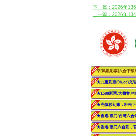
下一篇：2026年1
上一篇：2026年1
🌹[凤凰彩票]六合下载
★九宝彩票(9b.cc)充/
★1588彩票,大额客
★充值秒到账，轻松下
★香港/澳门/台湾六合
★香港/澳门六合彩，