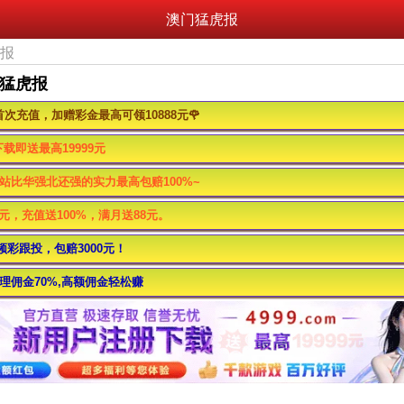
澳门猛虎报
虎报
门猛虎报
员首次充值，加赠彩金最高可领10888元🌹
下载即送最高19999元
站比华强北还强的实力最高包赔100%~
0元，充值送100%，满月送88元。
频彩跟投，包赔3000元！
理佣金70%,高额佣金轻松赚