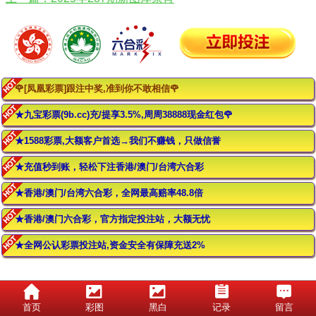
🌹[凤凰彩票]跟注中奖,准到你不敢相信🌹
★九宝彩票(9b.cc)充/提享3.5%,周周38888现金红包🌹
★1588彩票,大额客户首选→我们不赚钱，只做信誉
★充值秒到账，轻松下注香港/澳门/台湾六合彩
★香港/澳门/台湾六合彩，全网最高赔率48.8倍
★香港/澳门六合彩，官方指定投注站，大额无忧
★全网公认彩票投注站,资金安全有保障充送2%
首页
彩图
黑白
记录
留言