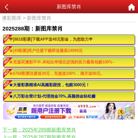
新图库禁肖
澳彩图库
>
新图库禁肖
2025288期：新图库禁肖
🌹[8818彩票]下载APP送48元彩金，为您助力🌹
★[49彩票]用户注册下载即送最高19999元
★充值买澳彩不中,本站比华强北还强的实力最高包赔100%~
★6768彩票注册送30元，充值送100%，满月送88元。
★大發彩票精准AI高频彩跟投，包赔3000元！
★八万彩合营计划-代理佣金70%,高额佣金轻松赚
下一篇：2025年289期新图库禁肖
上一篇：2025年287期新图库禁肖