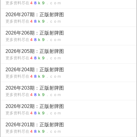
更多资料尽在
４
８
ｋ９
．ｃｏｍ
2026年207期：正版射牌图
更多资料尽在
４
８
ｋ９
．ｃｏｍ
2026年206期：正版射牌图
更多资料尽在
４
８
ｋ９
．ｃｏｍ
2026年205期：正版射牌图
更多资料尽在
４
８
ｋ９
．ｃｏｍ
2026年204期：正版射牌图
更多资料尽在
４
８
ｋ９
．ｃｏｍ
2026年203期：正版射牌图
更多资料尽在
４
８
ｋ９
．ｃｏｍ
2026年202期：正版射牌图
更多资料尽在
４
８
ｋ９
．ｃｏｍ
2026年201期：正版射牌图
更多资料尽在
４
８
ｋ９
．ｃｏｍ