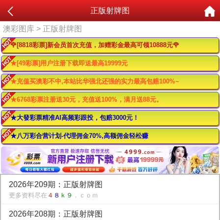
正版射牌图
澳彩图库
> 正版射牌图
🌹[8818彩票]新会员首次充值，加赠彩金最高可领10888元🌹
★[49彩票]用户注册下载即送最高19999元
★充值买澳彩不中,本站比华强北还强的实力最高包赔100%~
★6768彩票注册送30元，充值送100%，满月送88元。
★大發彩票精准AI高频彩跟投，包赔3000元！
★八万彩合营计划-代理佣金70%,高额佣金轻松赚
2026年209期：正版射牌图
更多资料尽在
４
８
ｋ９
．ｃｏｍ
2026年208期：正版射牌图