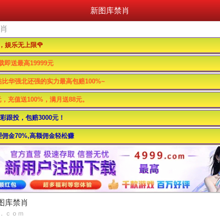
新图库禁肖
禁肖
水，娱乐无上限🌹
载即送最高19999元
站比华强北还强的实力最高包赔100%~
元，充值送100%，满月送88元。
彩跟投，包赔3000元！
佣金70%,高额佣金轻松赚
新图库禁肖
．ｃｏｍ