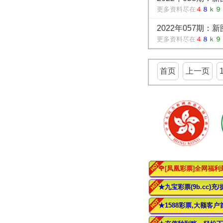
更多资料尽在
４
８
ｋ９
2022年057期：
更多资料尽在
４
８
ｋ９
首页
上一页
🌹[凤凰彩票]全网福利
★九宝彩票(9b.cc)充/
★1588彩票,大额客