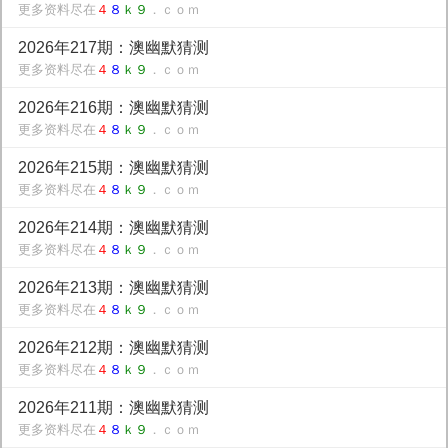
更多资料尽在
４
８
ｋ９
．ｃｏｍ
2026年217期：澳幽默猜测
更多资料尽在
４
８
ｋ９
．ｃｏｍ
2026年216期：澳幽默猜测
更多资料尽在
４
８
ｋ９
．ｃｏｍ
2026年215期：澳幽默猜测
更多资料尽在
４
８
ｋ９
．ｃｏｍ
2026年214期：澳幽默猜测
更多资料尽在
４
８
ｋ９
．ｃｏｍ
2026年213期：澳幽默猜测
更多资料尽在
４
８
ｋ９
．ｃｏｍ
2026年212期：澳幽默猜测
更多资料尽在
４
８
ｋ９
．ｃｏｍ
2026年211期：澳幽默猜测
更多资料尽在
４
８
ｋ９
．ｃｏｍ