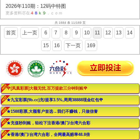
2026年110期：12码中特图
更多资料尽在
４
８
ｋ９
．ｃｏｍ
共 1684 条 11/169 页
首页
上一页
6
7
8
9
10
11
12
13
14
15
16
下一页
169
🌹[凤凰彩票]大额无忧,百万提款三分钟到账🌹
★九宝彩票(9b.cc)充/提享3.5%,周周38888现金红包🌹
★1588彩票,大额客户首选→我们不赚钱，只做信誉
★充值秒到账，轻松下注香港/澳门/台湾六合彩
★香港/澳门/台湾六合彩，全网最高赔率48.8倍