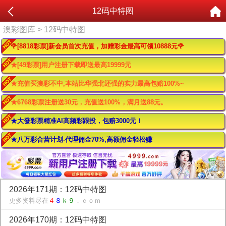
12码中特图
澳彩图库
> 12码中特图
🌹[8818彩票]新会员首次充值，加赠彩金最高可领10888元🌹
★[49彩票]用户注册下载即送最高19999元
★充值买澳彩不中,本站比华强北还强的实力最高包赔100%~
★6768彩票注册送30元，充值送100%，满月送88元。
★大發彩票精准AI高频彩跟投，包赔3000元！
★八万彩合营计划-代理佣金70%,高额佣金轻松赚
2026年171期：12码中特图
更多资料尽在
４
８
ｋ９
．ｃｏｍ
2026年170期：12码中特图